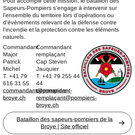
Pour accomplir cette mission, le bataillon des
Sapeurs-Pompiers s’engage à intervenir sur
l’ensemble du territoire lors d’opérations ou
d’évènements relevant de la défense contre
l’incendie et la protection contre les éléments
naturels.
Commandant
Commandant
Major
remplaçant
Patrick
Cap Steven
Michel
Jauquier
T. +41 79
T. +41 79 255 44
616 31 55
44
commandant@pompiers-
commandant-
broye.ch
remplaçant@pompiers-
broye.ch
Bataillon des sapeurs-pompiers de la
Broye | Site officiel